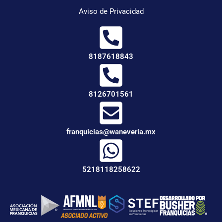
Aviso de Privacidad
8187618843
8126701561
franquicias@waneveria.mx
5218118258622